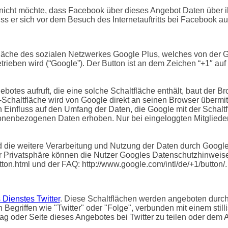
 nicht möchte, dass Facebook über dieses Angebot Daten über 
ss er sich vor dem Besuch des Internetauftritts bei Facebook a
läche des sozialen Netzwerkes Google Plus, welches von der G
rieben wird (“Google”). Der Button ist an dem Zeichen “+1″ au
otes aufruft, die eine solche Schaltfläche enthält, baut der B
″-Schaltfläche wird von Google direkt an seinen Browser übermi
n Einfluss auf den Umfang der Daten, die Google mit der Schal
rsonenbezogenen Daten erhoben. Nur bei eingeloggten Mitglied
ie weitere Verarbeitung und Nutzung der Daten durch Google
r Privatsphäre können die Nutzer Googles Datenschutzhinweise
tton.html und der FAQ: http://www.google.com/intl/de/+1/button/.
 Dienstes Twitter
. Diese Schaltflächen werden angeboten durch d
egriffen wie "Twitter" oder "Folge", verbunden mit einem stilli
rag oder Seite dieses Angebotes bei Twitter zu teilen oder dem An