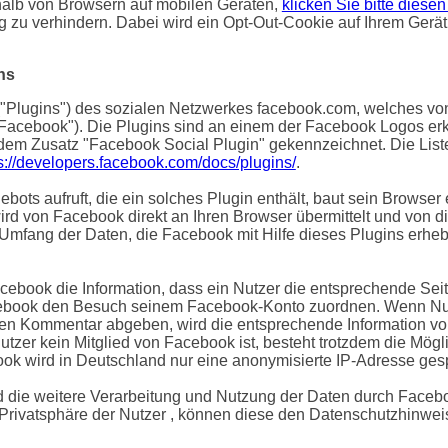
halb von Browsern auf mobilen Geräten,
klicken Sie bitte diesen
ig zu verhindern. Dabei wird ein Opt-Out-Cookie auf Ihrem Gerä
ns
"Plugins") des sozialen Netzwerkes facebook.com, welches von 
"Facebook"). Die Plugins sind an einem der Facebook Logos erk
 dem Zusatz "Facebook Social Plugin" gekennzeichnet. Die Lis
s://developers.facebook.com/docs/plugins/
.
ots aufruft, die ein solches Plugin enthält, baut sein Browser
wird von Facebook direkt an Ihren Browser übermittelt und von 
 Umfang der Daten, die Facebook mit Hilfe dieses Plugins erhebt
cebook die Information, dass ein Nutzer die entsprechende Seit
ebook den Besuch seinem Facebook-Konto zuordnen. Wenn Nutz
inen Kommentar abgeben, wird die entsprechende Information v
 Nutzer kein Mitglied von Facebook ist, besteht trotzdem die Mög
ook wird in Deutschland nur eine anonymisierte IP-Adresse gesp
die weitere Verarbeitung und Nutzung der Daten durch Facebo
 Privatsphäre der Nutzer , können diese den Datenschutzhinw