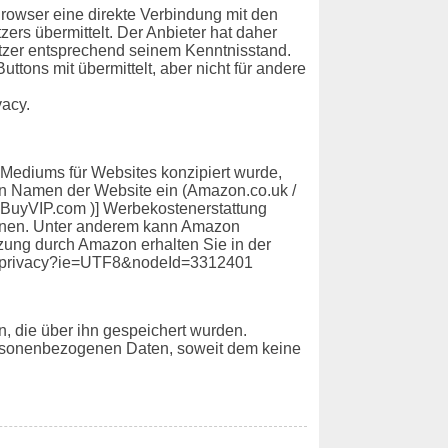
 Browser eine direkte Verbindung mit den
zers übermittelt. Der Anbieter hat daher
Nutzer entsprechend seinem Kenntnisstand.
tons mit übermittelt, aber nicht für andere
vacy.
 Mediums für Websites konzipiert wurde,
den Namen der Website ein (Amazon.co.uk /
s.BuyVIP.com )] Werbekostenerstattung
önnen. Unter anderem kann Amazon
tzung durch Amazon erhalten Sie in der
er_privacy?ie=UTF8&nodeId=3312401
, die über ihn gespeichert wurden.
personenbezogenen Daten, soweit dem keine