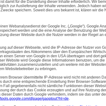
st damit für die Darstellung dieser Inhalte erforderlich. Wir b
glich zur Auslieferung der Inhalte verwenden. Jedoch haben wir k
e Zwecke speichern. Soweit dies uns bekannt ist, klären wir die 
einen Webanalysedienst der Google Inc. („Google“). Google Anal
gespeichert werden und die eine Analyse der Benutzung der Web
zung dieser Website durch die Nutzer werden in der Regel an
rung auf dieser Webseite, wird die IP-Adresse der Nutzer von G
ertragsstaaten des Abkommens über den Europäischen Wirtschaf
n einen Server von Google in den USA übertragen und dort gekü
ieser Website wird Google diese Informationen benutzen, um di
ktivitäten zusammenzustellen und um weitere mit der Websiten
m Websitebetreiber zu erbringen.
hrem Browser übermittelte IP-Adresse wird nicht mit anderen 
 durch eine entsprechende Einstellung Ihrer Browser-Software
em Fall gegebenenfalls nicht sämtliche Funktionen dieser Webs
ssung der durch das Cookie erzeugten und auf ihre Nutzung der 
 dieser Daten durch Google verhindern, indem sie das unter d
//tools.google.com/dlpage/gaoptout?hl=de
.