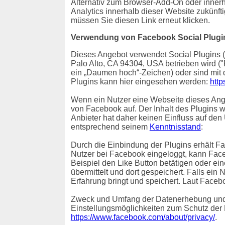
Alternativ zum Browser-Add-On oder inner
Analytics innerhalb dieser Website zukünft
müssen Sie diesen Link erneut klicken.
Verwendung von Facebook Social Plugi
Dieses Angebot verwendet Social Plugins (
Palo Alto, CA 94304, USA betrieben wird (
ein „Daumen hoch“-Zeichen) oder sind mit
Plugins kann hier eingesehen werden:
http
Wenn ein Nutzer eine Webseite dieses Angeb
von Facebook auf. Der Inhalt des Plugins 
Anbieter hat daher keinen Einfluss auf den
entsprechend seinem
Kenntnisstand
:
Durch die Einbindung der Plugins erhält Fa
Nutzer bei Facebook eingeloggt, kann Fac
Beispiel den Like Button betätigen oder e
übermittelt und dort gespeichert. Falls ein
Erfahrung bringt und speichert. Laut Faceb
Zweck und Umfang der Datenerhebung und 
Einstellungsmöglichkeiten zum Schutz der
https://www.facebook.com/about/privacy/
.