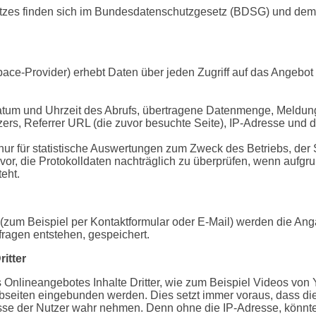
utzes finden sich im Bundesdatenschutzgesetz (BDSG) und de
ce-Provider) erhebt Daten über jeden Zugriff auf das Angebot 
tum und Uhrzeit des Abrufs, übertragene Datenmenge, Meldung 
ers, Referrer URL (die zuvor besuchte Seite), IP-Adresse und d
nur für statistische Auswertungen zum Zweck des Betriebs, der 
vor, die Protokolldaten nachträglich zu überprüfen, wenn aufgru
eht.
(zum Beispiel per Kontaktformular oder E-Mail) werden die An
fragen entstehen, gespeichert.
itter
Onlineangebotes Inhalte Dritter, wie zum Beispiel Videos von
iten eingebunden werden. Dies setzt immer voraus, dass die 
resse der Nutzer wahr nehmen. Denn ohne die IP-Adresse, könnte