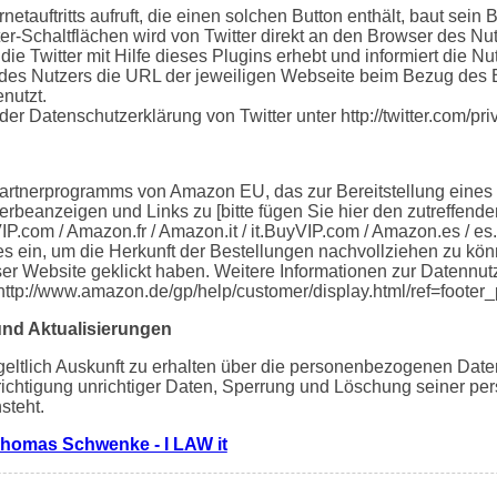
etauftritts aufruft, die einen solchen Button enthält, baut sein
ter-Schaltflächen wird von Twitter direkt an den Browser des Nut
die Twitter mit Hilfe dieses Plugins erhebt und informiert die 
des Nutzers die URL der jeweiligen Webseite beim Bezug des But
nutzt.
der Datenschutzerklärung von Twitter unter http://twitter.com/pri
Partnerprogramms von Amazon EU, das zur Bereitstellung eines
erbeanzeigen und Links zu [bitte fügen Sie hier den zutreffen
P.com / Amazon.fr / Amazon.it / it.BuyVIP.com / Amazon.es / e
es ein, um die Herkunft der Bestellungen nachvollziehen zu k
ser Website geklickt haben. Weitere Informationen zur Datennu
http://www.amazon.de/gp/help/customer/display.html/ref=foot
und Aktualisierungen
geltlich Auskunft zu erhalten über die personenbezogenen Daten
erichtigung unrichtiger Daten, Sperrung und Löschung seiner 
steht.
homas Schwenke - I LAW it